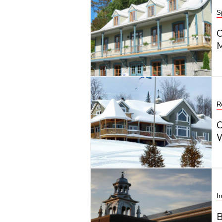
Sp
R
In