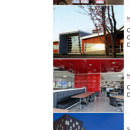
In
In
S