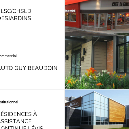
CLSC/CHSLD
DESJARDINS
ommercial
AUTO GUY BEAUDOIN
stitutionnel
RÉSIDENCES À
ASSISTANCE
CONTINUE LÉVIS