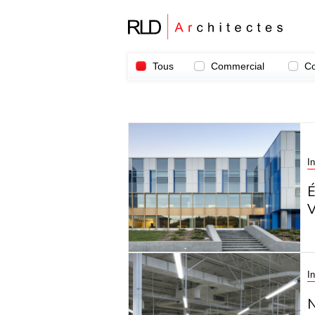
Tous
Commercial
C
In
V
In