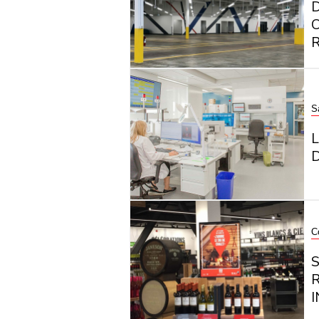
R
S
D
C