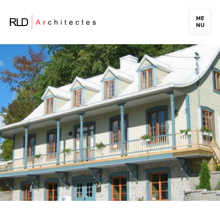
ME
NU
PORTFOLIO
LA FIRME
NOTRE ÉQUIPE
CARRIÈRE
NOUS JOINDRE