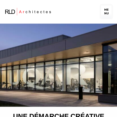
ME
NU
PORTFOLIO
LA FIRME
NOTRE ÉQUIPE
CARRIÈRE
NOUS JOINDRE
UNE DÉMARCHE CRÉATIVE