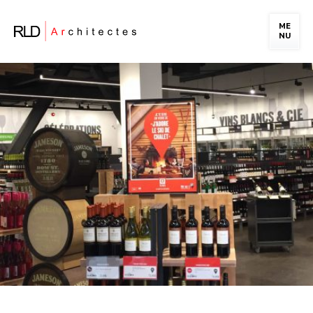
ME
NU
PORTFOLIO
LA FIRME
NOTRE ÉQUIPE
CARRIÈRE
NOUS JOINDRE