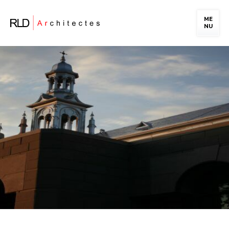
ME
NU
PORTFOLIO
LA FIRME
NOTRE ÉQUIPE
CARRIÈRE
NOUS JOINDRE